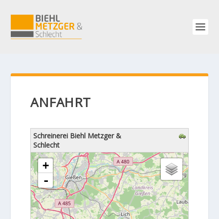
ANFAHRT
Schreinerei Biehl Metzger &
Schlecht
Karte wird geladen - bitte warten...
+
-